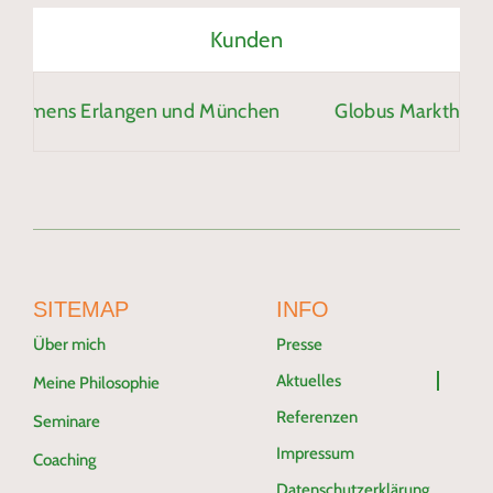
Kunden
langen und München
Globus Markthallen
Glo
SITEMAP
INFO
Über mich
Presse
Aktuelles
Meine Philosophie
Referenzen
Seminare
Impressum
Coaching
Datenschutzerklärung