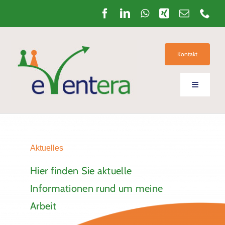
Zum
Inhalt
springen
Kontakt
Toggle
Navigation
Home
Aktuelles
Über mich
Hier finden Sie aktuelle
Informationen rund um meine
Meine Philosophie
Arbeit
Seminare