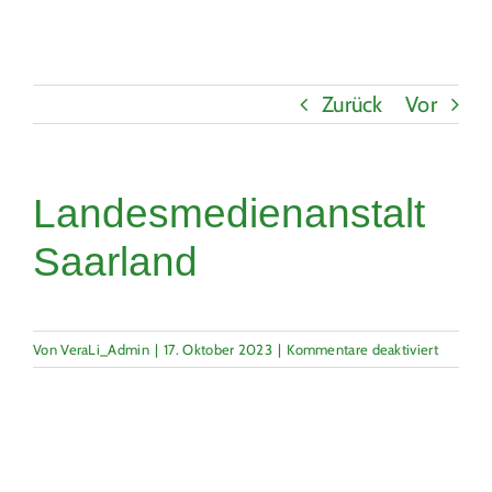
Coaching
Zurück
Vor
Aktuelles
Landesmedienanstalt
Saarland
für
Von
VeraLi_Admin
|
17. Oktober 2023
|
Kommentare deaktiviert
Landesm
Saarland